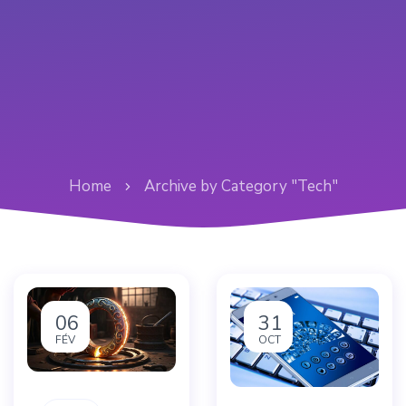
Home
Archive by Category "Tech"
06
31
FÉV
OCT