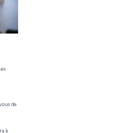
les
 vous de
ra à