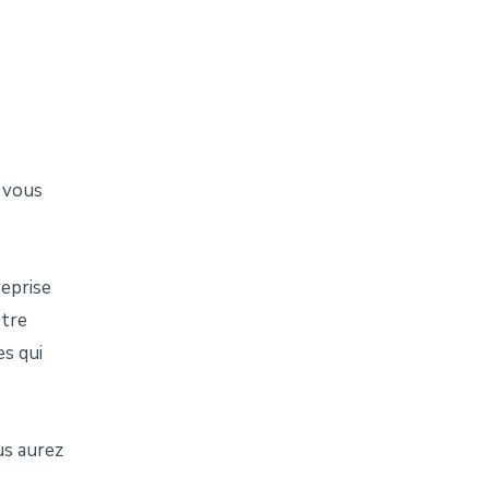
t vous
reprise
otre
es qui
us aurez