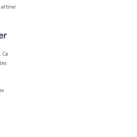
attirer
er
. Ce
tes
es