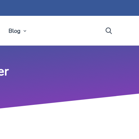
Blog
er