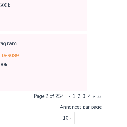
 500k
tagram
a089089
100k
Page 2 of 254
«
1
2
3
4
»
»»
Annonces par page: