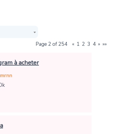
Page 2 of 254
«
1
2
3
4
»
»»
gram à acheter
emrnn
0k
la