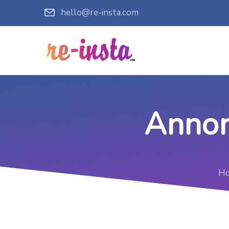
hello@re-insta.com
Annon
H