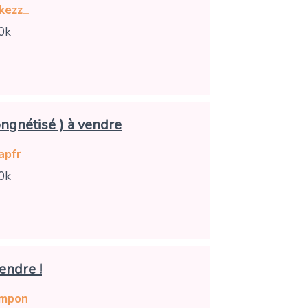
kezz_
0k
ngnétisé ) à vendre
apfr
0k
endre !
ampon